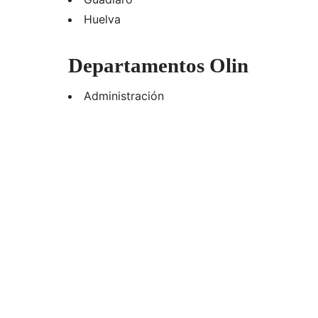
Huelva
Departamentos Olin
Administración
Almacén
Analista de Datos
Call Center
Contabilidad
Estrategia
Informática
Legal
Marketing
RRHH
Soporte técnico
Técnico